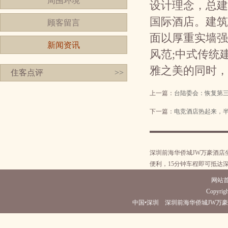
周围环境
设计理念，总建
国际酒店。建筑
顾客留言
面以厚重实墙强
新闻资讯
风范;中式传统
雅之美的同时，
住客点评
>>
上一篇：
台陆委会：恢复第
下一篇：
电竞酒店热起来，半年
深圳前海华侨城JW万豪酒
便利，15分钟车程即可抵达
网站
Copyrigh
中国•深圳 深圳前海华侨城JW万豪酒店(电话0755